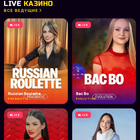
LIVE
КАЗИНО
ВСЕ ВЕДУЩИЕ
LIVE
LIVE
Russian Roulette
Bac Bo
PRAGMATIC
EVOLUTION
LIVE
LIVE