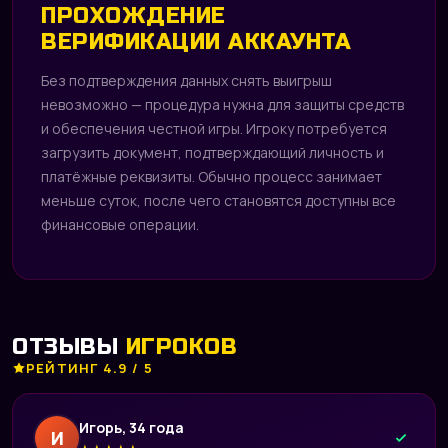
ПРОХОЖДЕНИЕ
ВЕРИФИКАЦИИ АККАУНТА
Без подтверждения данных снять выигрыш
невозможно — процедура нужна для защиты средств
и обеспечения честной игры. Игроку потребуется
загрузить документ, подтверждающий личность и
платёжные реквизиты. Обычно процесс занимает
меньше суток, после чего становятся доступны все
финансовые операции.
ОТЗЫВЫ
ИГРОКОВ
РЕЙТИНГ 4.9 / 5
Игорь, 34 года
И