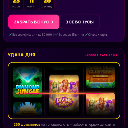
23
11
23
ЧАСОВ
МИНУТ
СЕКУНД
ЗАБРАТЬ БОНУС
ВСЕ БОНУСЫ
Без верификации до 50 000 ₽
Вывод за 15 минут
Crypto + карты
УДАЧА ДНЯ
JACKPOT 7 458 200 ₽
250 фриспинов
на топовые слоты — забери в первом депозите