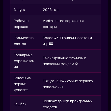
Запуск
2026 год
Рабочее
Vodka casino зеркало на
зеркало
сегодня
Количество
Более 4500 онлайн-слотов и
слотов
игр 🎰
Турнирные
Еженедельные турниры с
соревнован
призовым фондом 💎
ия
Бонусы на
FS и до 150% к сумме первого
первый
пополнения
депозит
Возврат до 10% проигранных
Кэшбэк
средств