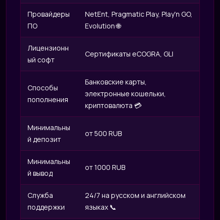
Провайдеры
NetEnt, Pragmatic Play, Play'n GO,
ПО
Evolution 🌐
Лицензионн
Сертификаты eCOGRA, GLI
ый софт
Банковские карты,
Способы
электронные кошельки,
пополнения
криптовалюта 💳
Минимальны
от 500 RUB
й депозит
Минимальны
от 1000 RUB
й вывод
Служба
24/7 на русском и английском
поддержки
языках 📞