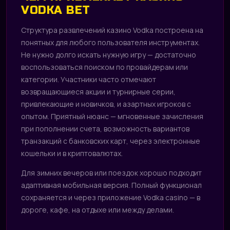
VODKA BET
Структура развлечений казино Vodka построена на
понятных для любого пользователя инструментах.
Не нужно долго искать нужную игру — достаточно
воспользоваться поиском по провайдерам или
категории. Участники часто отмечают
возвращающиеся акции и турнирные серии,
привлекающие и новичков, и азартных игроков с
опытом. Приятный нюанс — мгновенные зачисления
при пополнении счета, возможность вариантов
транзакций с банковских карт, через электронные
кошельки и в криптовалютах.
Для зимних вечеров или поездок хорошо подходит
адаптивная мобильная версия. Полный функционал
сохраняется и через приложение Vodka casino — в
дороге, кафе, на отдыхе или между делами.