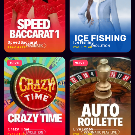
Speed Baccarat
Ice Fishing
PRAGMATIC
EVOLUTION
LIVE
LIVE
Crazy Time
Live Lobby
EVOLUTION
EVOLUTION