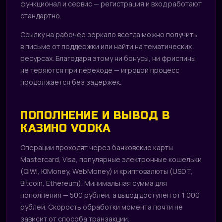
функционал и сервис — регистрация и вход работают
стандартно.
Ссылку на рабочее зеркало всегда можно получить
в письме от поддержки или найти на тематических
ресурсах. Благодаря этому ни бонусы, ни фриспины
не теряются при переходе — игровой процесс
продолжается без задержек.
ПОПОЛНЕНИЕ И ВЫВОД В
КАЗИНО VODKA
Операции проходят через банковские карты
Mastercard, Visa, популярные электронные кошельки
(QIWI, ЮMoney, WebMoney) и криптовалюты (USDT,
Bitcoin, Ethereum). Минимальная сумма для
пополнения — 500 рублей, а вывод доступен от 1 000
рублей. Скорость обработки момента почти не
зависит от способа транзакции.