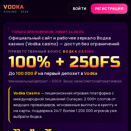
VODKA
ВОЙТИ
РЕГИСТРАЦИЯ
CASINO · 2026
ТОЛЬКО ДЛЯ НОВИЧКОВ · ЛИМИТ 24:00:00
Официальный сайт и рабочее зеркало Водка
казино (Vodka casino) — доступ без ограничений
ПРИВЕТСТВЕННЫЙ БОНУС
ВОДКА CASINO
100% + 250FS
До
100 000 ₽
на первый депозит в
Vodka
Минимальный депозит — 500 ₽ · Бонус начисляется автоматически
Vodka Casino
— лицензионная игровая платформа с
международной лицензией Curaçao. 2 000+ слотов от
ведущих провайдеров, мгновенные выплаты в крипту и
на карты, поддержка 24/7. Более 1 200 000 игроков уже
выбрали Водка.