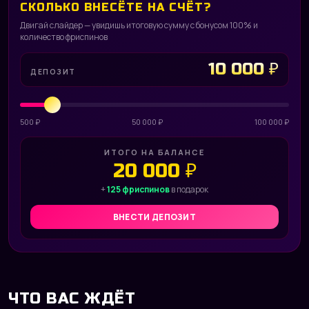
СКОЛЬКО ВНЕСЁТЕ НА СЧЁТ?
Двигай слайдер — увидишь итоговую сумму с бонусом 100% и
количество фриспинов
10 000 ₽
ДЕПОЗИТ
500 ₽
50 000 ₽
100 000 ₽
ИТОГО НА БАЛАНСЕ
20 000 ₽
+
125 фриспинов
в подарок
ВНЕСТИ ДЕПОЗИТ
ЧТО ВАС ЖДЁТ