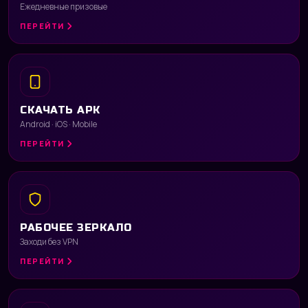
Ежедневные призовые
ПЕРЕЙТИ
СКАЧАТЬ APK
Android · iOS · Mobile
ПЕРЕЙТИ
РАБОЧЕЕ ЗЕРКАЛО
Заходи без VPN
ПЕРЕЙТИ