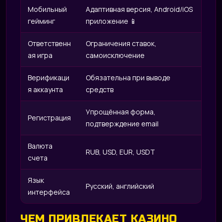
Мобильный
Адаптивная версия, Android/iOS
гейминг
приложение 📱
Ответственн
Ограничения ставок,
ая игра
самоисключение
Верификаци
Обязательна при выводе
я аккаунта
средств
Упрощённая форма,
Регистрация
подтверждение email
OD
Валюта
RUB, USD, EUR, USDT
счета
Язык
Русский, английский
интерфейса
ЧЕМ ПРИВЛЕКАЕТ КАЗИНО