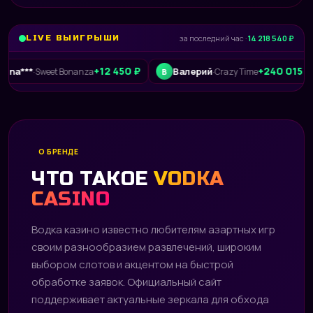
LIVE ВЫИГРЫШИ
за последний час ·
14 218 540 ₽
+12 450 ₽
+240 015 ₽
Валерий
L
weet Bonanza
·
Crazy Time
В
L
О БРЕНДЕ
ЧТО ТАКОЕ
VODKA
CASINO
Водка казино известно любителям азартных игр
своим разнообразием развлечений, широким
выбором слотов и акцентом на быстрой
обработке заявок. Официальный сайт
поддерживает актуальные зеркала для обхода