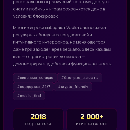
региональных ограничений, поэтому доступ к
счету и любимым играм сохраняется даже в
условиях блокировок.
Многие игроки выбирают Vodka casino из-за
регулярных бонусных предложений и
интуитивного интерфейса, не меняющегося
даже при заходе через зеркало. Здесь каждый
шаг — от регистрации до вывода —
демонстрирует удобство и функциональность.
#лицензия_curaçao
#быстрые_выплаты
#поддержка_24/7
#crypto_friendly
#mobile_first
2018
2 000+
ГОД ЗАПУСКА
ИГР В КАТАЛОГЕ