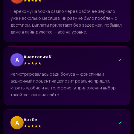
★
★
★
★
★
Перехожу на Vodka casino через рабочее зеркало
уже несколько месяцев, ни разу не было проблем с
доступом. Выплаты прилетают без задержек, побывал
даже в лайв-рулетке — всё на уровне.
Анастасия К.
А
★
★
★
★
★
Регистрировалась ради бонуса — фриспины и
акционный процент на депозит реально пришли.
Играть удобно и на телефоне, в приложении выбор
такой же, как и на сайте.
Артём
А
★
★
★
★
★